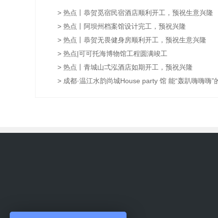
> 热点丨恭贺觅宿民宿酒店顺利开工，预祝生意兴隆
> 热点丨阿坝州档案馆设计完工，预祝兴隆
> 热点丨恭贺无畏健身房顺利开工，预祝生意兴隆
> 热点|可可托海博物馆工程圆满竣工
> 热点丨青城山弌泓酒店如期开工，预祝兴隆
> 成都·温江水韵尚城House party 馆 能“轰趴嗨嗨嗨