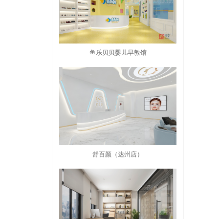
鱼乐贝贝婴儿早教馆
舒百颜（达州店）